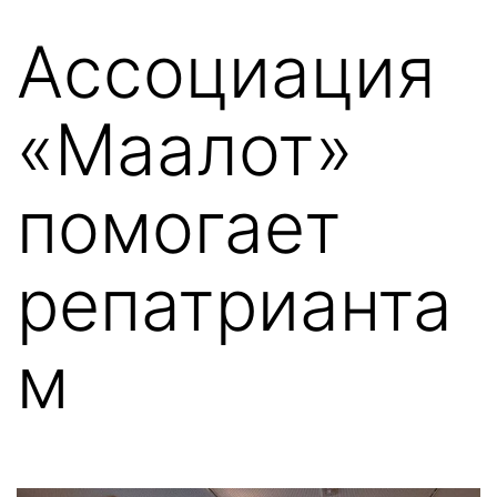
Перейти
Ассоциация
к
содержимому
«Маалот»
помогает
репатрианта
м