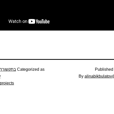
Publishe
Categorized as
בתקשורת ע
alinabikbulato
By
ל
projects