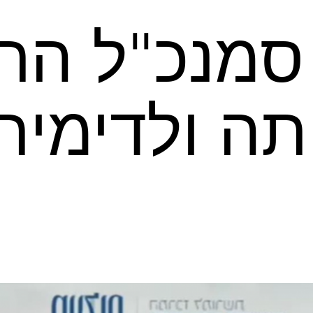
 סמנכ"ל הת
ה ולדימיר 