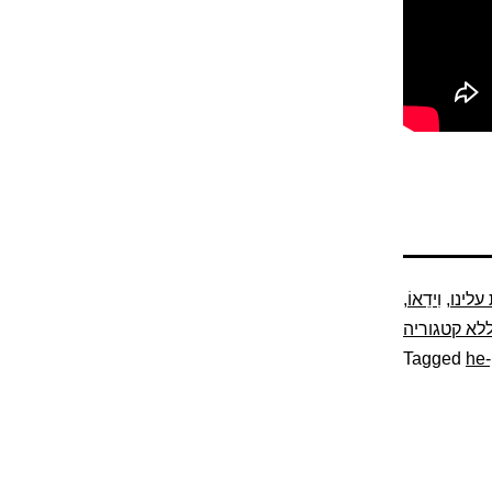
לינו
,
וִידֵאוֹ
,
לא קטגוריה
Tagged
he-